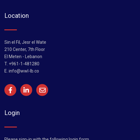
Location
Sin el Fil, Jesr el Wate
210 Center, 7th Floor
El Meten - Lebanon
T. +961-1-481280
E.
info@wwl-lb.co
Login
Please sign-in with the following login form.