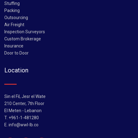
Stuffing
Packing
Outsourcing
Air Freight
Inspection Surveyors
Custom Brokerage
Insurance
Door to Door
Location
Sin el Fil, Jesr el Wate
210 Center, 7th Floor
El Meten - Lebanon
T. +961-1-481280
E.
info@wwl-lb.co